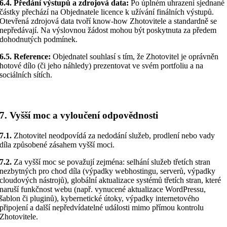
6.4. Předání výstupů a zdrojová data:
Po úplném uhrazení sjednané
částky přechází na Objednatele licence k užívání finálních výstupů.
Otevřená zdrojová data tvoří know-how Zhotovitele a standardně se
nepředávají. Na výslovnou žádost mohou být poskytnuta za předem
dohodnutých podmínek.
6.5. Reference:
Objednatel souhlasí s tím, že Zhotovitel je oprávněn
hotové dílo (či jeho náhledy) prezentovat ve svém portfoliu a na
sociálních sítích.
7. Vyšší moc a vyloučení odpovědnosti
7.1.
Zhotovitel neodpovídá za nedodání služeb, prodlení nebo vady
díla způsobené zásahem vyšší moci.
7.2.
Za vyšší moc se považují zejména: selhání služeb třetích stran
nezbytných pro chod díla (výpadky webhostingu, serverů, výpadky
cloudových nástrojů), globální aktualizace systémů třetích stran, které
naruší funkčnost webu (např. vynucené aktualizace WordPressu,
šablon či pluginů), kybernetické útoky, výpadky internetového
připojení a další nepředvídatelné události mimo přímou kontrolu
Zhotovitele.