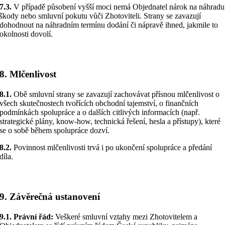
7.3.
V případě působení vyšší moci nemá Objednatel nárok na náhradu
škody nebo smluvní pokutu vůči Zhotoviteli. Strany se zavazují
dohodnout na náhradním termínu dodání či nápravě ihned, jakmile to
okolnosti dovolí.
8. Mlčenlivost
8.1.
Obě smluvní strany se zavazují zachovávat přísnou mlčenlivost o
všech skutečnostech tvořících obchodní tajemství, o finančních
podmínkách spolupráce a o dalších citlivých informacích (např.
strategické plány, know-how, technická řešení, hesla a přístupy), které
se o sobě během spolupráce dozví.
8.2.
Povinnost mlčenlivosti trvá i po ukončení spolupráce a předání
díla.
9. Závěrečná ustanovení
9.1. Právní řád:
Veškeré smluvní vztahy mezi Zhotovitelem a