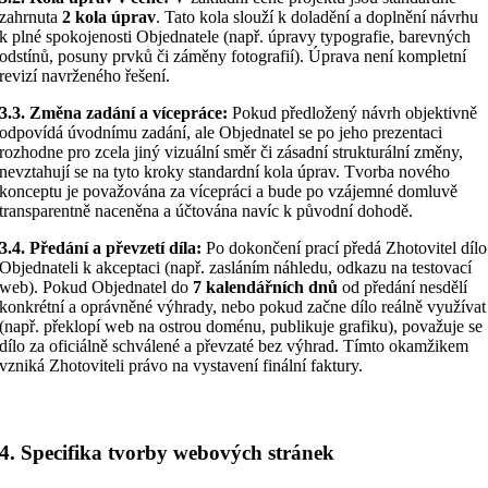
zahrnuta
2 kola úprav
. Tato kola slouží k doladění a doplnění návrhu
k plné spokojenosti Objednatele (např. úpravy typografie, barevných
odstínů, posuny prvků či záměny fotografií). Úprava není kompletní
revizí navrženého řešení.
3.3. Změna zadání a vícepráce:
Pokud předložený návrh objektivně
odpovídá úvodnímu zadání, ale Objednatel se po jeho prezentaci
rozhodne pro zcela jiný vizuální směr či zásadní strukturální změny,
nevztahují se na tyto kroky standardní kola úprav. Tvorba nového
konceptu je považována za vícepráci a bude po vzájemné domluvě
transparentně naceněna a účtována navíc k původní dohodě.
3.4. Předání a převzetí díla:
Po dokončení prací předá Zhotovitel dílo
Objednateli k akceptaci (např. zasláním náhledu, odkazu na testovací
web). Pokud Objednatel do
7 kalendářních dnů
od předání nesdělí
konkrétní a oprávněné výhrady, nebo pokud začne dílo reálně využívat
(např. překlopí web na ostrou doménu, publikuje grafiku), považuje se
dílo za oficiálně schválené a převzaté bez výhrad. Tímto okamžikem
vzniká Zhotoviteli právo na vystavení finální faktury.
4. Specifika tvorby webových stránek