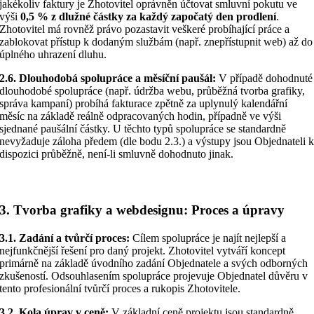
jakékoliv faktury je Zhotovitel oprávněn účtovat smluvní pokutu ve
výši
0,5 % z dlužné částky za každý započatý den prodlení
.
Zhotovitel má rovněž právo pozastavit veškeré probíhající práce a
zablokovat přístup k dodaným službám (např. znepřístupnit web) až do
úplného uhrazení dluhu.
2.6. Dlouhodobá spolupráce a měsíční paušál:
V případě dohodnuté
dlouhodobé spolupráce (např. údržba webu, průběžná tvorba grafiky,
správa kampaní) probíhá fakturace zpětně za uplynulý kalendářní
měsíc na základě reálně odpracovaných hodin, případně ve výši
sjednané paušální částky. U těchto typů spolupráce se standardně
nevyžaduje záloha předem (dle bodu 2.3.) a výstupy jsou Objednateli 
dispozici průběžně, není-li smluvně dohodnuto jinak.
3. Tvorba grafiky a webdesignu: Proces a úpravy
3.1. Zadání a tvůrčí proces:
Cílem spolupráce je najít nejlepší a
nejfunkčnější řešení pro daný projekt. Zhotovitel vytváří koncept
primárně na základě úvodního zadání Objednatele a svých odborných
zkušeností. Odsouhlasením spolupráce projevuje Objednatel důvěru v
tento profesionální tvůrčí proces a rukopis Zhotovitele.
3.2. Kola úprav v ceně:
V základní ceně projektu jsou standardně