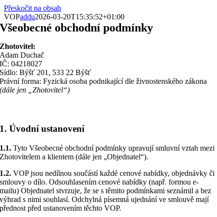
Přeskočit na obsah
VOP
addu
2026-03-20T15:35:52+01:00
Všeobecné obchodní podmínky
Zhotovitel:
Adam Duchač
IČ: 04218027
Sídlo: Býšť 201, 533 22 Býšť
Právní forma: Fyzická osoba podnikající dle živnostenského zákona
(dále jen „Zhotovitel“)
1. Úvodní ustanovení
1.1.
Tyto Všeobecné obchodní podmínky upravují smluvní vztah mezi
Zhotovitelem a klientem (dále jen „Objednatel“).
1.2.
VOP jsou nedílnou součástí každé cenové nabídky, objednávky či
smlouvy o dílo. Odsouhlasením cenové nabídky (např. formou e-
mailu) Objednatel stvrzuje, že se s těmito podmínkami seznámil a bez
výhrad s nimi souhlasí. Odchylná písemná ujednání ve smlouvě mají
přednost před ustanovením těchto VOP.