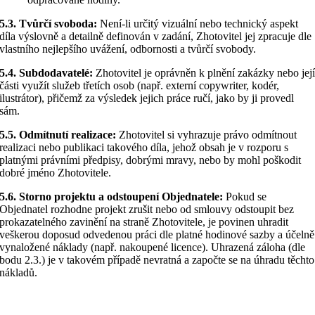
5.3. Tvůrčí svoboda:
Není-li určitý vizuální nebo technický aspekt
díla výslovně a detailně definován v zadání, Zhotovitel jej zpracuje dle
vlastního nejlepšího uvážení, odbornosti a tvůrčí svobody.
5.4. Subdodavatelé:
Zhotovitel je oprávněn k plnění zakázky nebo jej
části využít služeb třetích osob (např. externí copywriter, kodér,
ilustrátor), přičemž za výsledek jejich práce ručí, jako by ji provedl
sám.
5.5. Odmítnutí realizace:
Zhotovitel si vyhrazuje právo odmítnout
realizaci nebo publikaci takového díla, jehož obsah je v rozporu s
platnými právními předpisy, dobrými mravy, nebo by mohl poškodit
dobré jméno Zhotovitele.
5.6. Storno projektu a odstoupení Objednatele:
Pokud se
Objednatel rozhodne projekt zrušit nebo od smlouvy odstoupit bez
prokazatelného zavinění na straně Zhotovitele, je povinen uhradit
veškerou doposud odvedenou práci dle platné hodinové sazby a účelně
vynaložené náklady (např. nakoupené licence). Uhrazená záloha (dle
bodu 2.3.) je v takovém případě nevratná a započte se na úhradu těchto
nákladů.