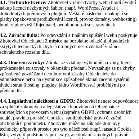
4.1. Technické licence:
Zhotovitel v rámci tvorby webu hradí úvodní
nákup licencí nezbytných šablon (např. WordPress, Avada) a
dohodnutých prémiových pluginů. Veškeré následné, opakující se
platby (opakované prodlužování licencí, provoz domény, webhosting)
hradí v plné výši Objednatel, nedohodnou-li se strany jinak.
4.2. Záruční lhůta:
Po odevzdání a finálním spuštění webu poskytuje
Zhotovitel Objednateli
2 měsíce
na bezplatné odladění případných
skrytých technických chyb či drobných nesrovnalostí v rámci
schváleného rozsahu díla.
4.3. Omezení záruky:
Záruka se vztahuje výhradně na vady, které
prokazatelně existovaly v okamžiku předání. Nevztahuje se na chyby
způsobené pozdějšími neodbornými zásahy Objednatele do
administrace nebo na dysfunkce způsobené aktualizacemi systémů
třetích stran (hosting, pluginy, jádro WordPressu) proběhlými po
předání díla.
4.4. Legislativní náležitosti a GDPR:
Zhotovitel nenese odpovědnost
za splnění zákonných a legislativních povinností Objednatele
souvisejících s provozem webu (zejména GDPR, ochrana osobních
údajů, pravidla pro sběr Cookies, spotřebitelské právo či znění
obchodních podmínek). Zhotovitel může na základě domluvy
technicky připravit prostor pro tyto náležitosti (např. nasadit Cookie
lištu, vytvořit podstránky pro texty), ale dodání samotných právně