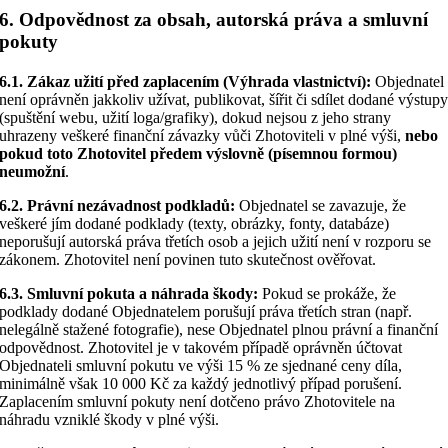
6. Odpovědnost za obsah, autorská práva a smluvní
pokuty
6.1. Zákaz užití před zaplacením (Výhrada vlastnictví):
Objednatel
není oprávněn jakkoliv užívat, publikovat, šířit či sdílet dodané výstup
(spuštění webu, užití loga/grafiky), dokud nejsou z jeho strany
uhrazeny veškeré finanční závazky vůči Zhotoviteli v plné výši,
nebo
pokud toto Zhotovitel předem výslovně (písemnou formou)
neumožní
.
6.2. Právní nezávadnost podkladů:
Objednatel se zavazuje, že
veškeré jím dodané podklady (texty, obrázky, fonty, databáze)
neporušují autorská práva třetích osob a jejich užití není v rozporu se
zákonem. Zhotovitel není povinen tuto skutečnost ověřovat.
6.3. Smluvní pokuta a náhrada škody:
Pokud se prokáže, že
podklady dodané Objednatelem porušují práva třetích stran (např.
nelegálně stažené fotografie), nese Objednatel plnou právní a finanční
odpovědnost. Zhotovitel je v takovém případě oprávněn účtovat
Objednateli smluvní pokutu ve výši 15 % ze sjednané ceny díla,
minimálně však 10 000 Kč za každý jednotlivý případ porušení.
Zaplacením smluvní pokuty není dotčeno právo Zhotovitele na
náhradu vzniklé škody v plné výši.