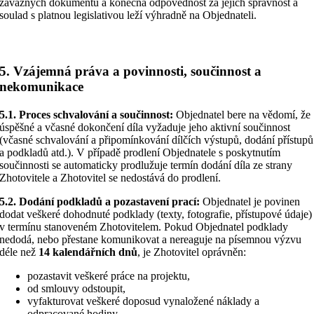
závazných dokumentů a konečná odpovědnost za jejich správnost a
soulad s platnou legislativou leží výhradně na Objednateli.
5. Vzájemná práva a povinnosti, součinnost a
nekomunikace
5.1. Proces schvalování a součinnost:
Objednatel bere na vědomí, že
úspěšné a včasné dokončení díla vyžaduje jeho aktivní součinnost
(včasné schvalování a připomínkování dílčích výstupů, dodání přístupů
a podkladů atd.). V případě prodlení Objednatele s poskytnutím
součinnosti se automaticky prodlužuje termín dodání díla ze strany
Zhotovitele a Zhotovitel se nedostává do prodlení.
5.2. Dodání podkladů a pozastavení prací:
Objednatel je povinen
dodat veškeré dohodnuté podklady (texty, fotografie, přístupové údaje)
v termínu stanoveném Zhotovitelem. Pokud Objednatel podklady
nedodá, nebo přestane komunikovat a nereaguje na písemnou výzvu
déle než
14 kalendářních dnů
, je Zhotovitel oprávněn:
pozastavit veškeré práce na projektu,
od smlouvy odstoupit,
vyfakturovat veškeré doposud vynaložené náklady a
odpracované hodiny.