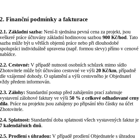
2. Finanční podmínky a fakturace
2.1. Základní sazba:
Není-li sjednána pevná cena za projekt, jsou
veškeré práce účtovány základní hodinovou sazbou
900 Kč/hod
. Tato
sazba může být u větších objemů práce nebo při dlouhodobé
spolupráci individuálně upravena (např. formou slevy) přímo v cenové
nabídce.
2.2. Cestovné:
V případě nutnosti osobních schůzek mimo sídlo
Zhotovitele může být účtováno cestovné ve výši
20 Kč/km
, případně
dle vzájemné dohody. O uplatnění a výši cestovného je Objednatel
vždy předem informován.
2.3. Zálohy:
Standardní postup před zahájením prací zahrnuje
vystavení zálohové faktury ve výši
50 % z celkové odhadované ceny
díla
. Práce na projektu jsou zahájeny po připsání této částky na účet
Zhotovitele.
2.4. Splatnost:
Standardní doba splatnosti všech vystavených faktur je
7 kalendářních dnů
.
2.5. Prodlení s úhradou:
V případě prodlení Objednatele s úhradou